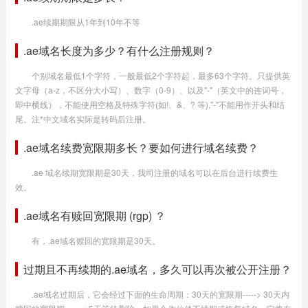
.ae续期期限从1年到10年不等
.ae域名长度为多少？有什么注册规则？
个别域名最低1个字符，一般最低2个字符起，最多63个字符。只提供英
文字母（a-z，不区分大小写）、数字（0-9）、以及"-"（英文中的连词号，
即中横线），不能使用空格及特殊字符(如!、&、? 等),"-"不能用作开头和结
尾。注*中文域名实际是转码后注册。
.ae域名续费宽限期多长？要如何进行域名续费？
.ae 域名续期宽限期是30天，我司注册的域名可以在后台进行续费生
效。
.ae域名有赎回宽限期 (rgp) ？
有，.ae域名赎回的宽限期是30天。
过期且不再续期的.ae域名，多久可以再次被公开注册？
.ae域名过期后，它会经过下面的生命周期：30天的宽限期-----> 30天内